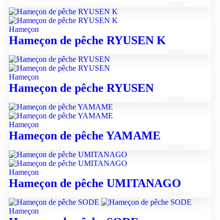
Note
0
Hameçon
sur
Hameçon de pêche RYUSEN K
5
Note
0
Hameçon
sur
Hameçon de pêche RYUSEN
5
Note
0
Hameçon
sur
Hameçon de pêche YAMAME
5
Note
0
Hameçon
sur
Hameçon de pêche UMITANAGO
5
Note
Hameçon
0