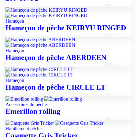
Note
0
Hameçon
sur
Hameçon de pêche KEIRYU RINGED
5
Note
0
Hameçon
sur
Hameçon de pêche ABERDEEN
5
Note
0
Hameçon
sur
Hameçon de pêche CIRCLE LT
5
Note
Accessoires de pêche
0
Émerillon rolling
sur
5
Note
Habillement pêche
0
Casquette Gris Tricker
sur