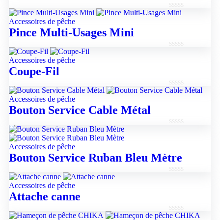
Note
Accessoires de pêche
0
Pince Multi-Usages Mini
sur
5
Note
Accessoires de pêche
0
Coupe-Fil
sur
5
Note
Accessoires de pêche
0
Bouton Service Cable Métal
sur
5
Note
0
Accessoires de pêche
sur
Bouton Service Ruban Bleu Mètre
5
Note
Accessoires de pêche
0
Attache canne
sur
5
Note