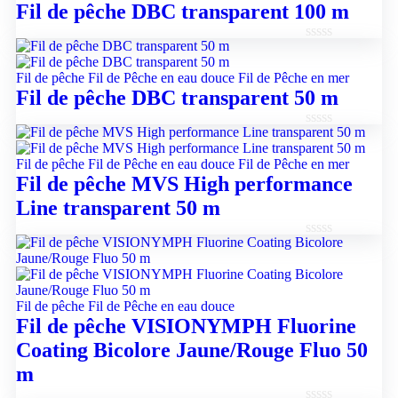
Fil de pêche DBC transparent 100 m
5
Note
0
Fil de pêche
Fil de Pêche en eau douce
Fil de Pêche en mer
sur
Fil de pêche DBC transparent 50 m
5
Note
0
Fil de pêche
Fil de Pêche en eau douce
Fil de Pêche en mer
sur
Fil de pêche MVS High performance
5
Line transparent 50 m
Note
0
sur
5
Fil de pêche
Fil de Pêche en eau douce
Fil de pêche VISIONYMPH Fluorine
Coating Bicolore Jaune/Rouge Fluo 50
m