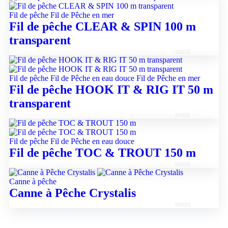
Note
0
Fil de pêche
Fil de Pêche en mer
sur
Fil de pêche CLEAR & SPIN 100 m
5
transparent
Note
0
Fil de pêche
Fil de Pêche en eau douce
Fil de Pêche en mer
sur
Fil de pêche HOOK IT & RIG IT 50 m
5
transparent
Note
0
Fil de pêche
Fil de Pêche en eau douce
sur
Fil de pêche TOC & TROUT 150 m
5
Note
Canne à pêche
0
Canne à Pêche Crystalis
sur
5
Note
0