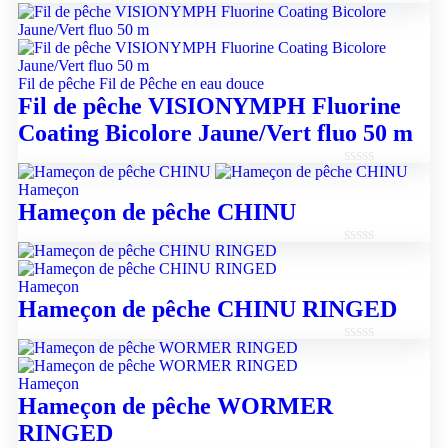
Note
0
sur
5
Fil de pêche
Fil de Pêche en eau douce
Fil de pêche VISIONYMPH Fluorine
Coating Bicolore Jaune/Vert fluo 50 m
Note
Hameçon
0
Hameçon de pêche CHINU
sur
5
Note
0
Hameçon
sur
Hameçon de pêche CHINU RINGED
5
Note
0
Hameçon
sur
Hameçon de pêche WORMER
5
RINGED