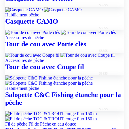
5
Note
Habillement pêche
0
Casquette CAMO
sur
5
Note
Accessoires de pêche
0
Tour de cou avec Porte clés
sur
5
Note
Accessoires de pêche
0
Tour de cou avec Coupe fil
sur
5
Note
0
Habillement pêche
sur
Salopette C&C Fishing étanche pour la
5
pêche
Note
0
Fil de pêche
Fil de Pêche en eau douce
sur