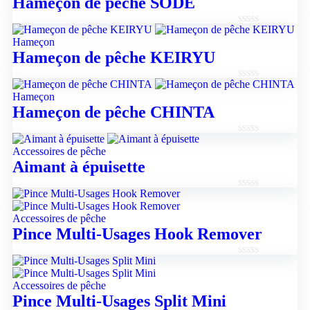
Hameçon de pêche SODE
sur
5
Note
Hameçon
0
Hameçon de pêche KEIRYU
sur
5
Note
Hameçon
0
Hameçon de pêche CHINTA
sur
5
Note
Accessoires de pêche
0
Aimant à épuisette
sur
5
Note
0
Accessoires de pêche
sur
Pince Multi-Usages Hook Remover
5
Note
0
Accessoires de pêche
sur
Pince Multi-Usages Split Mini
5