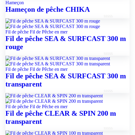
Hameçon
0
Hameçon de pêche CHIKA
sur
5
Note
0
Fil de pêche
Fil de Pêche en mer
sur
Fil de pêche SEA & SURFCAST 300 m
5
rouge
Note
0
Fil de pêche
Fil de Pêche en mer
sur
Fil de pêche SEA & SURFCAST 300 m
5
transparent
Note
0
Fil de pêche
Fil de Pêche en mer
sur
Fil de pêche CLEAR & SPIN 200 m
5
transparent