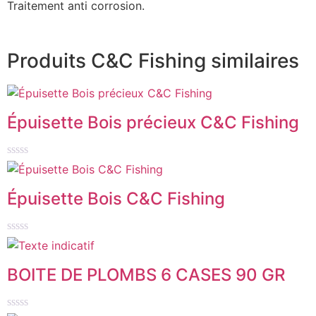
Traitement anti corrosion.
Produits C&C Fishing similaires
Épuisette Bois précieux C&C Fishing
Note
0
sur
Épuisette Bois C&C Fishing
5
Note
0
sur
BOITE DE PLOMBS 6 CASES 90 GR
5