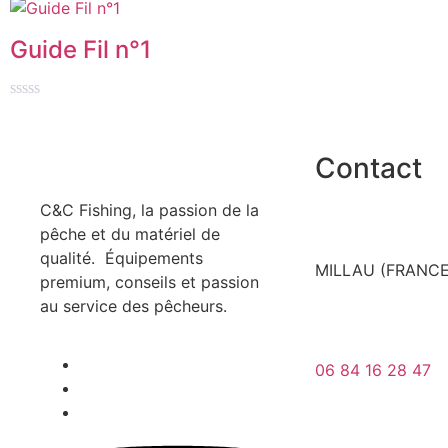
Note
0
sur
Guide Fil n°1
5
Note
0
sur
5
Contact
C&C Fishing, la passion de la
pêche et du matériel de
qualité. Équipements
MILLAU (FRANCE
premium, conseils et passion
au service des pêcheurs.
06 84 16 28 47