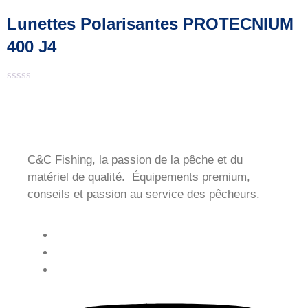
0
sur
Lunettes Polarisantes PROTECNIUM
5
400 J4
Note
0
sur
5
C&C Fishing, la passion de la pêche et du
matériel de qualité. Équipements premium,
conseils et passion au service des pêcheurs.