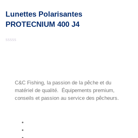
0
sur
5
Lunettes Polarisantes
PROTECNIUM 400 J4
Note
0
sur
5
C&C Fishing, la passion de la pêche et du
matériel de qualité. Équipements premium,
conseils et passion au service des pêcheurs.