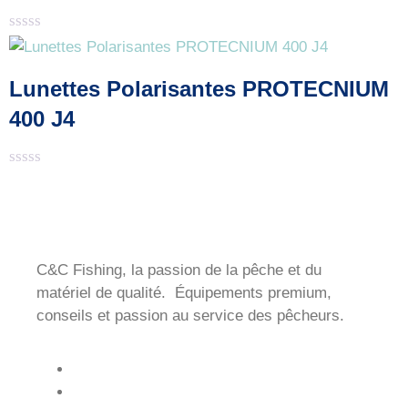
Note
0
sur
Lunettes Polarisantes PROTECNIUM
5
400 J4
Note
0
sur
5
C&C Fishing, la passion de la pêche et du
matériel de qualité. Équipements premium,
conseils et passion au service des pêcheurs.